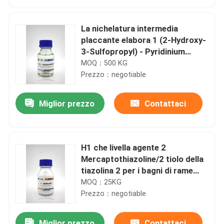
La nichelatura intermedia
placcante elabora 1 (2-Hydroxy-
3-Sulfopropyl) - Pyridinium
Betane
MOQ：500 KG
Prezzo：negotiable
Miglior prezzo
Contattaci
H1 che livella agente 2
Casa
Mercaptothiazoline/2 tiolo della
tiazolina 2 per i bagni di rame
acidi
MOQ：25KG
Prodotti
Prezzo：negotiable
Circa noi
Miglior prezzo
Contattaci