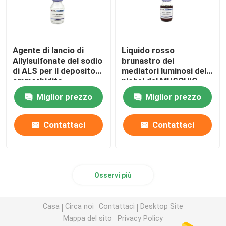
Agente di lancio di
Liquido rosso
Allylsulfonate del sodio
brunastro dei
di ALS per il deposito
mediatori luminosi del
ammorbidito
nichel del MUSCHIO
eccellente
con buon riguardando
Miglior prezzo
Miglior prezzo
potere
Contattaci
Contattaci
Osservi più
Casa
Circa noi
Contattaci
Desktop Site
Mappa del sito
Privacy Policy