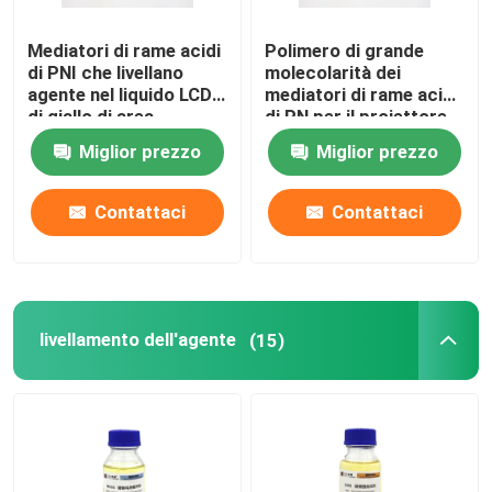
Mediatori di rame acidi
Polimero di grande
di PNI che livellano
molecolarità dei
agente nel liquido LCD
mediatori di rame acidi
di giallo di area
di PN per il proiettore
di rame acido
Miglior prezzo
Miglior prezzo
Contattaci
Contattaci
livellamento dell'agente
(15)