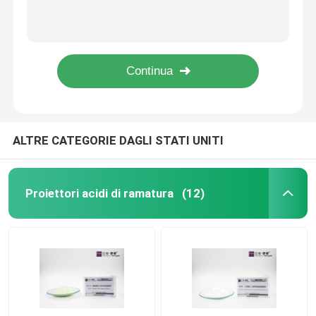
Alcool liquido giallastro o giallo di Propoxylate di Propargyl del proiettore di nichelatura della PAPPA
Il proiettore Propynol di nichelatura di PME etossila CAS 3973 18 0 liquidi gialli
Emolliente placcante
Proiettore 5 Oxa 2 Octyne di nichelatura del BMP 1/7 buona solubilità del diolo C7H12O3
Diolo CAS di Ynoxypropane 1/2 del puntello 2 del proiettore 3 di nichelatura di POPDH 13580 38 6
Mediatori luminosi del nichel
Sodio Propynesulfonate di PS giallastro o liquido C3H3NaO3S CAS 55947 di Brown 46 1
proiettore di nichelatura
ALTRE CATEGORIE DAGLI STATI UNITI
Emolliente dei bagni del nichel
Proiettori acidi di ramatura
(12)
Purificatore del bagno del nichel
Processo di ramatura
Processo di nichelatura