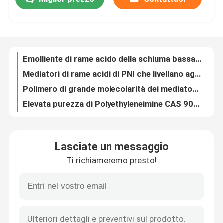
Emolliente di rame acido della schiuma bassa per il processo del PWB
Mediatori di rame acidi di PNI che livellano agente nel liquido LCD di giallo di area
Giro della fabbrica
Polimero di grande molecolarità dei mediatori di rame acidi di PN per il proiettore di rame acido
Elevata purezza di Polyethyleneimine CAS 9002-98-6 99% di processo di nichelatura di MDG
Mediatori di rame acidi di SLP che livellano agente nel liquido trasparente della radura LCD di area
Controllo di qualità
Mediatori di rame acidi di GISS per rame acido un derivato di Polyethyleneimine
Soluzione luminosa di nichelatura di PABS, formiato Cas 125678 di Diethylaminopropyne 52 6
Contattaci
Prodotti chimici placcanti della MAPPA, CAS 2978 58 soluzione di placcatura elettrolitica di 7 nichel
Soluzione di nichelatura di reparto, insolubile nel proiettore placcante del nichel dell'acqua
Richiedi un preventivo
SSO3, agente per l'eliminazione dell'impurità nei bagni del nichel, agente del ferro di tolleranza delle impurità
Lasciate un messaggio
ATPN, agente per nichelatura, betaina di S-carboxyethylisothiuronium, purificatore di tolleranza delle impurità del bagno del nichel
Proiettori acidi di ramatura
Ti richiameremo presto!
Sodio Allylsulfonate di ALS che getta liquido incolore di potere chiaro o giallastro
Sale luminoso del sodio dell'etere di Propargyl 3 Sulfopropyl dei mediatori del nichel di SCHIOCCHI
Mediatori di rame acidi
mediatori placcanti diidrossi- C4H6O2 CAS di 1 4 2 nichel di Butyne 110 65 6
Proiettore del proiettore C8H14O4 di nichelatura di BEO e durare livellando agente
livellamento dell'agente