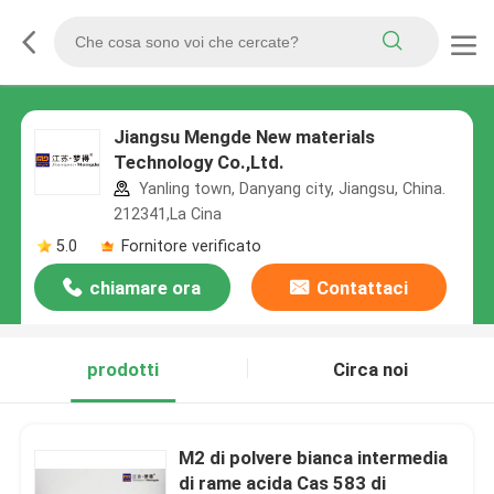
Jiangsu Mengde New materials
Technology Co.,Ltd.
Yanling town, Danyang city, Jiangsu, China.
212341,La Cina
5.0
Fornitore verificato
chiamare ora
Contattaci
prodotti
Circa noi
M2 di polvere bianca intermedia
di rame acida Cas 583 di