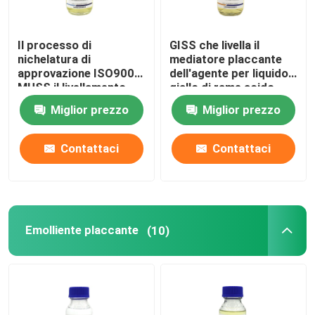
Il processo di
GISS che livella il
nichelatura di
mediatore placcante
approvazione ISO9001
dell'agente per liquido
MUSS il livellamento
giallo di rame acido
l'agente e del
Miglior prezzo
Miglior prezzo
proiettore
Contattaci
Contattaci
Emolliente placcante
(10)