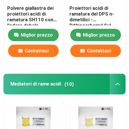
Polvere giallastra dei
Proiettori acidi di
Processo di stagnatura elettrolitica
proiettori acidi di
ramatura del DPS n-
ramatura SH110 con
dimetilici -
l'odore debole
Dithiocarbamyl Sul
propilico
Prodotti chimici placcanti
Miglior prezzo
Miglior prezzo
Contattaci
Contattaci
Mediatori di rame acidi
(10)